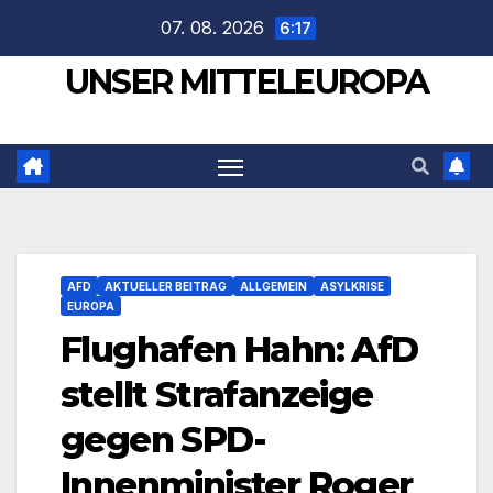
Zum
07. 08. 2026
6:17
Inhalt
UNSER MITTELEUROPA
springen
AFD
AKTUELLER BEITRAG
ALLGEMEIN
ASYLKRISE
EUROPA
Flughafen Hahn: AfD
stellt Strafanzeige
gegen SPD-
Innenminister Roger