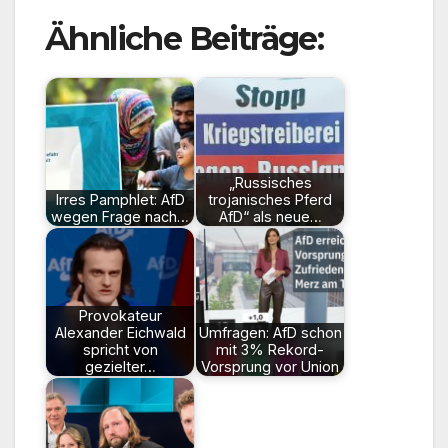
Ähnliche Beiträge:
„Russisches
Irres Pamphlet: AfD
trojanisches Pferd
wegen Frage nach…
AfD“ als neue…
Provokateur
Alexander Eichwald
Umfragen: AfD schon
spricht von
mit 3% Rekord-
gezielter…
Vorsprung vor Union