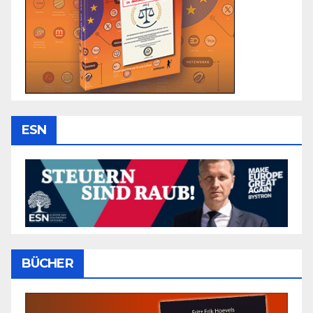
ESN
BÜCHER