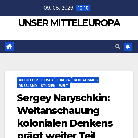
Zum
09. 08. 2026
10:10
Inhalt
UNSER MITTELEUROPA
springen
AKTUELLER BEITRAG
EUROPA
GLOBALISMUS
RUSSLAND
STUDIEN
WELT
Sergey Naryschkin:
Weltanschauung
kolonialen Denkens
prägt weiter Teil