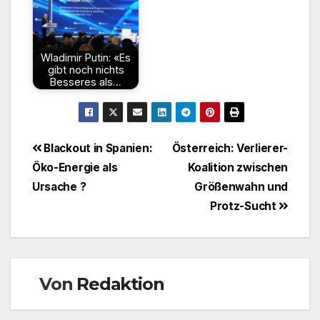
Wladimir Putin: «Es
gibt noch nichts
Besseres als…
Beitragsnavigation
Blackout in Spanien:
Österreich: Verlierer-
Öko-Energie als
Koalition zwischen
Ursache ?
Größenwahn und
Protz-Sucht
Von
Redaktion