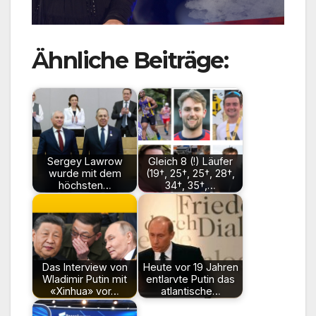
Ähnliche Beiträge:
Sergey Lawrow
Gleich 8 (!) Läufer
wurde mit dem
(19†, 25†, 25†, 28†,
höchsten…
34†, 35†,…
Das Interview von
Heute vor 19 Jahren
Wladimir Putin mit
entlarvte Putin das
«Xinhua» vor…
atlantische…