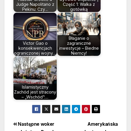
Judge Napolitano z
Część 1: Walka z
Pekinu: Czy…
gotówką
Błaganie o
Victor Gao o
zagraniczne
konsekwencjach
inwestycje – Biedne
ograniczonej wojny…
Niemcy!
Islamistyczny
Zachód jest stracony
– „Wschód”:…
Beitragsnavigation
Następne woker
Amerykańska