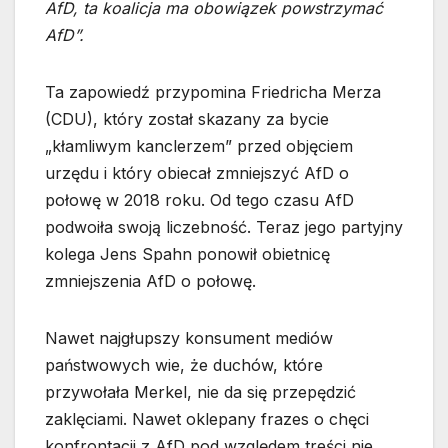
AfD, ta koalicja ma obowiązek powstrzymać
AfD”.
Ta zapowiedź przypomina Friedricha Merza
(CDU), który został skazany za bycie
„kłamliwym kanclerzem” przed objęciem
urzędu i który obiecał zmniejszyć AfD o
połowę w 2018 roku. Od tego czasu AfD
podwoiła swoją liczebność. Teraz jego partyjny
kolega Jens Spahn ponowił obietnicę
zmniejszenia AfD o połowę.
Nawet najgłupszy konsument mediów
państwowych wie, że duchów, które
przywołała Merkel, nie da się przepędzić
zaklęciami. Nawet oklepany frazes o chęci
konfrontacji z AfD pod względem treści nie