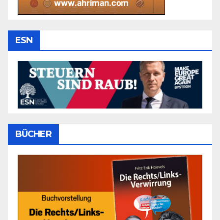
ESN
BÜCHER