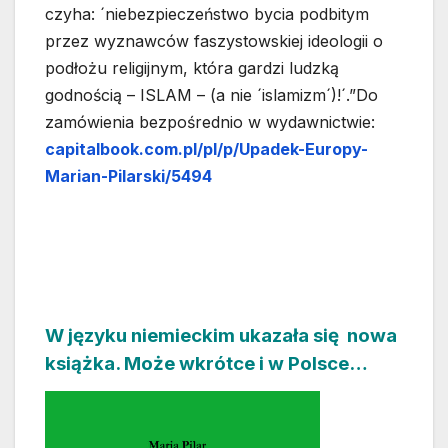
czyha: ´niebezpieczeństwo bycia podbitym
przez wyznawców faszystowskiej ideologii o
podłożu religijnym, która gardzi ludzką
godnością – ISLAM – (a nie ´islamizm´)!´.”Do
zamówienia bezpośrednio w wydawnictwie:
capitalbook.com.pl/pl/p/Upadek-Europy-
Marian-Pilarski/5494
W języku niemieckim ukazała się nowa
książka. Może wkrótce i w Polsce…