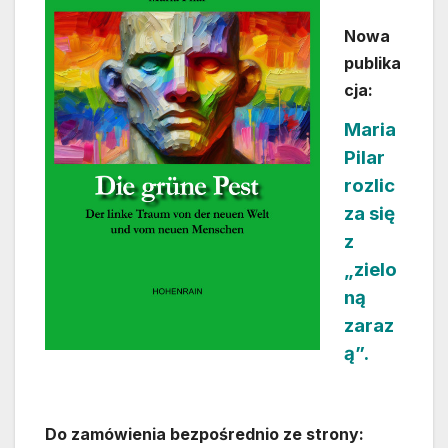
Nowa
publika
cja:
Maria
Pilar
rozlic
za się
z
„zielo
ną
zaraz
ą”.
Do zamówienia bezpośrednio ze strony: