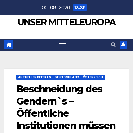
Zum
05. 08. 2026
18:39
Inhalt
UNSER MITTELEUROPA
springen
AKTUELLER BEITRAG
DEUTSCHLAND
ÖSTERREICH
Beschneidung des
Gendern`s –
Öffentliche
Institutionen müssen