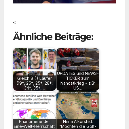
<
Ähnliche Beiträge:
UPDATES und NEWS-
Gleich 8 (!) Läufer
TICKER zum
(19†, 25†, 25†, 28†,
Nahostkrieg - z.B:
34†, 35†,…
US…
Phänomene der
Nima Alkorshid:
Eine-Welt-Herrschaft:
“Möchten die Golf-