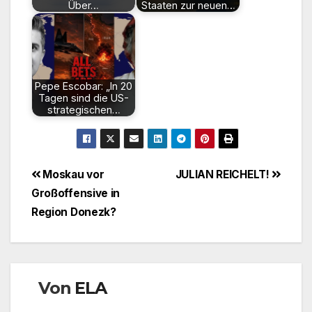
Über…
Staaten zur neuen…
Pepe Escobar: „In 20
Tagen sind die US-
strategischen…
Beitragsnavigation
Moskau vor
JULIAN REICHELT!
Großoffensive in
Region Donezk?
Von
ELA