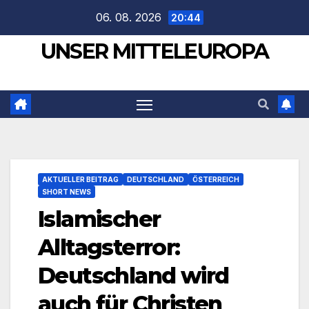
Zum
06. 08. 2026
20:44
Inhalt
UNSER MITTELEUROPA
springen
AKTUELLER BEITRAG
DEUTSCHLAND
ÖSTERREICH
SHORT NEWS
Islamischer
Alltagsterror:
Deutschland wird
auch für Christen