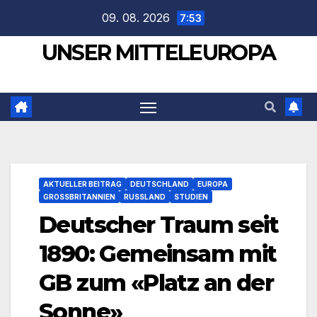
Zum
09. 08. 2026
7:53
Inhalt
UNSER MITTELEUROPA
springen
AKTUELLER BEITRAG
DEUTSCHLAND
EUROPA
GROSSBRITANNIEN
RUSSLAND
STUDIEN
Deutscher Traum seit
1890: Gemeinsam mit
GB zum «Platz an der
Sonne»