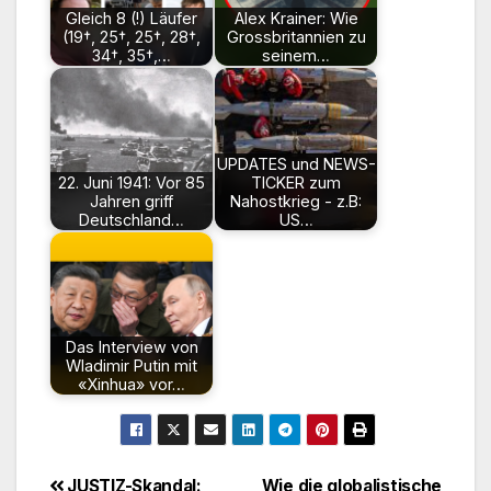
Gleich 8 (!) Läufer
Alex Krainer: Wie
(19†, 25†, 25†, 28†,
Grossbritannien zu
34†, 35†,…
seinem…
UPDATES und NEWS-
22. Juni 1941: Vor 85
TICKER zum
Jahren griff
Nahostkrieg - z.B:
Deutschland…
US…
Das Interview von
Wladimir Putin mit
«Xinhua» vor…
JUSTIZ-Skandal:
Wie die globalistische