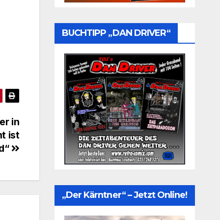
BUCHTIPP „DAN DRIVER“
er in
t ist
nd“
„Der Kärntner“ – Jetzt Online!