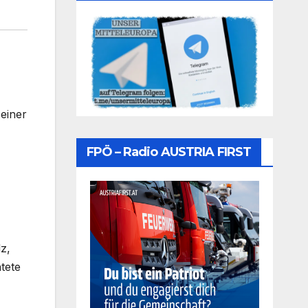
einer
FPÖ – Radio AUSTRIA FIRST
z,
tete