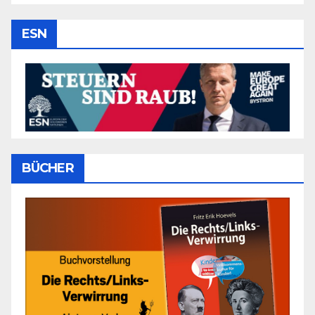
ESN
BÜCHER