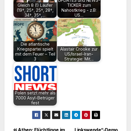
UPDATES und NEWS-
Gleich 8 (!) Läufer
TICKER zum
(19†, 25†, 25†, 28†,
Nahostkrieg - z.B:
34†, 35†,…
US…
Die atlantische
Kriegspartei spielt
Alastair Crooke zur
mit dem Feuer – Teil
US/Israel-Iran-
3
Strategie: Mit…
Polen setzt mehr als
7000 Asyl-Betrüger
fest
Athen: Flüchtlinge im
„Linkswende“-Demo