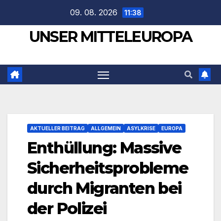
Zum
09. 08. 2026
11:38
Inhalt
UNSER MITTELEUROPA
springen
AKTUELLER BEITRAG
ALLGEMEIN
ASYLKRISE
EUROPA
Enthüllung: Massive
Sicherheitsprobleme
durch Migranten bei
der Polizei