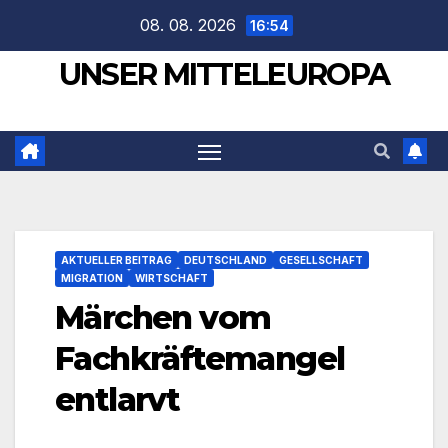
Zum
08. 08. 2026
16:54
Inhalt
UNSER MITTELEUROPA
springen
AKTUELLER BEITRAG
DEUTSCHLAND
GESELLSCHAFT
MIGRATION
WIRTSCHAFT
Märchen vom
Fachkräftemangel
entlarvt