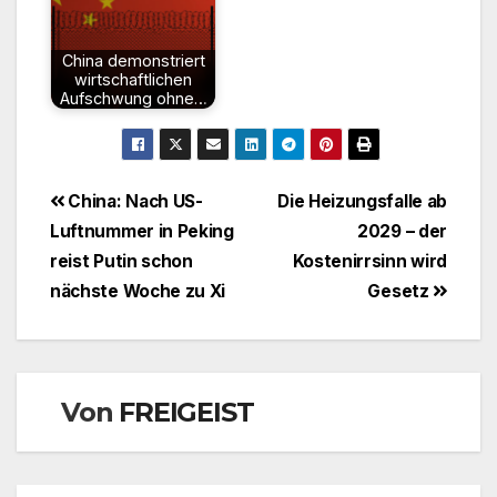
China demonstriert
wirtschaftlichen
Aufschwung ohne…
Beitragsnavigation
China: Nach US-
Die Heizungsfalle ab
Luftnummer in Peking
2029 – der
reist Putin schon
Kostenirrsinn wird
nächste Woche zu Xi
Gesetz
Von
FREIGEIST