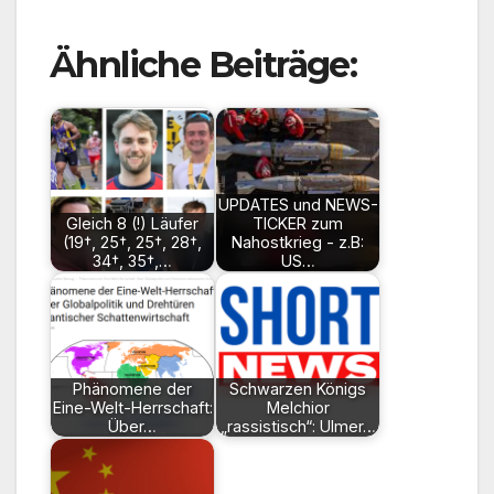
Ähnliche Beiträge:
UPDATES und NEWS-
Gleich 8 (!) Läufer
TICKER zum
(19†, 25†, 25†, 28†,
Nahostkrieg - z.B:
34†, 35†,…
US…
Phänomene der
Schwarzen Königs
Eine-Welt-Herrschaft:
Melchior
Über…
„rassistisch“: Ulmer…