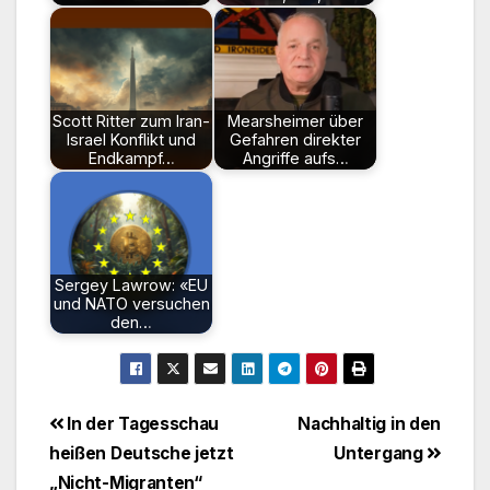
Scott Ritter zum Iran-
Mearsheimer über
Israel Konflikt und
Gefahren direkter
Endkampf…
Angriffe aufs…
Sergey Lawrow: «EU
und NATO versuchen
den…
Beitragsnavigation
In der Tagesschau
Nachhaltig in den
heißen Deutsche jetzt
Untergang
„Nicht-Migranten“