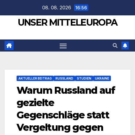
Zum
08. 08. 2026
16:56
Inhalt
UNSER MITTELEUROPA
springen
AKTUELLER BEITRAG
RUSSLAND
STUDIEN
UKRAINE
Warum Russland auf
gezielte
Gegenschläge statt
Vergeltung gegen