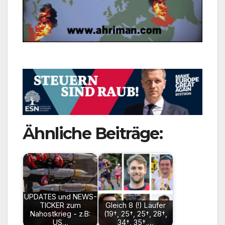
Ähnliche Beiträge:
UPDATES und NEWS-
TICKER zum
Gleich 8 (!) Läufer
Nahostkrieg - z.B:
(19†, 25†, 25†, 28†,
US…
34†, 35†,…