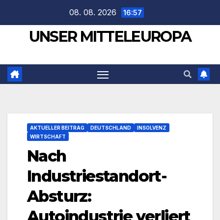
Zum
08. 08. 2026
16:57
Inhalt
UNSER MITTELEUROPA
springen
AKTUELLER BEITRAG
DEUTSCHLAND
INSOLVENZ
WIRTSCHAFT
Nach
Industriestandort-
Absturz:
Autoindustrie verliert