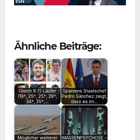
Ähnliche Beiträge:
Gleich 8 (!) Läufer
Spaniens Staatschef
(19†, 25†, 25†, 28†,
Pedro Sánchez zeigt,
34†, 35†,…
dass es im…
Möglicher weiterer
MASSENPSYCHOSE –