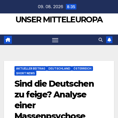
Zum
09. 08. 2026
8:35
Inhalt
UNSER MITTELEUROPA
springen
AKTUELLER BEITRAG
DEUTSCHLAND
ÖSTERREICH
SHORT NEWS
Sind die Deutschen
zu feige? Analyse
einer
Massenpsychose