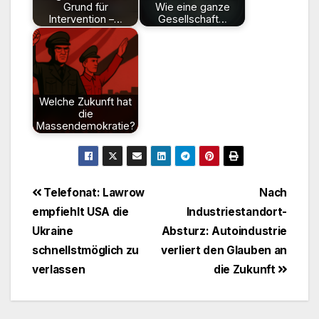
Grund für
Wie eine ganze
Intervention –…
Gesellschaft…
Welche Zukunft hat
die
Massendemokratie?
Beitragsnavigation
Telefonat: Lawrow
Nach
empfiehlt USA die
Industriestandort-
Ukraine
Absturz: Autoindustrie
schnellstmöglich zu
verliert den Glauben an
verlassen
die Zukunft