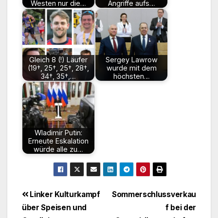
Westen nur die…
Angriffe aufs…
Gleich 8 (!) Läufer
Sergey Lawrow
(19†, 25†, 25†, 28†,
wurde mit dem
34†, 35†,…
höchsten…
Wladimir Putin:
Erneute Eskalation
würde alle zu…
Beitragsnavigation
Linker Kulturkampf
Sommerschlussverkau
über Speisen und
f bei der