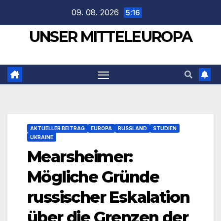
Zum
09. 08. 2026
5:16
Inhalt
UNSER MITTELEUROPA
springen
AKTUELLER BEITRAG
EUROPA
RUSSLAND
STUDIEN
UKRAINE
Mearsheimer:
Mögliche Gründe
russischer Eskalation
über die Grenzen der