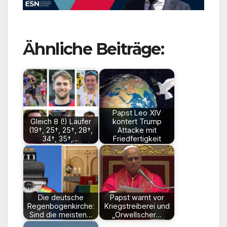
Ähnliche Beiträge:
Papst Leo XIV
Gleich 8 (!) Läufer
kontert Trump
(19†, 25†, 25†, 28†,
Attacke mit
34†, 35†,…
Friedfertigkeit
Die deutsche
Papst warnt vor
Regenbogenkirche:
Kriegstreiberei und
Sind die meisten…
„Orwellscher…