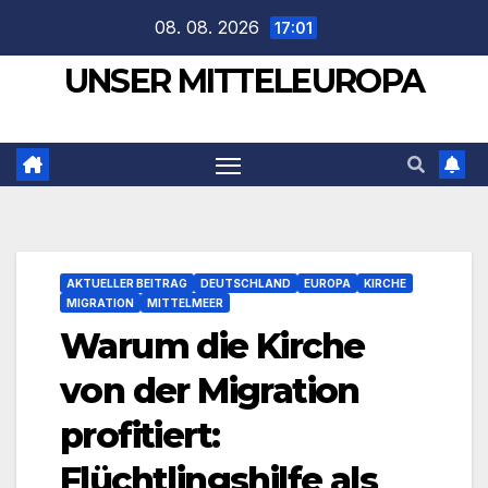
Zum
08. 08. 2026
17:01
Inhalt
UNSER MITTELEUROPA
springen
AKTUELLER BEITRAG
DEUTSCHLAND
EUROPA
KIRCHE
MIGRATION
MITTELMEER
Warum die Kirche
von der Migration
profitiert:
Flüchtlingshilfe als