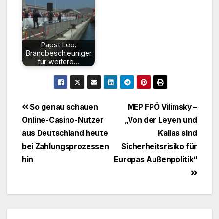
Papst Leo:
Brandbeschleuniger
für weitere…
Beitragsnavigation
So genau schauen
MEP FPÖ Vilimsky –
Online-Casino-Nutzer
„Von der Leyen und
aus Deutschland heute
Kallas sind
bei Zahlungsprozessen
Sicherheitsrisiko für
hin
Europas Außenpolitik“