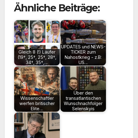
Ähnliche Beiträge:
UPDATES und NEWS-
Gleich 8 (!) Läufer
TICKER zum
(19†, 25†, 25†, 28†,
Nahostkrieg - z.B:
34†, 35†,…
US…
Über den
Wissenschaftler
transatlantischen
werfen britischer
Wunschnachfolger
Elite…
Selenskyis