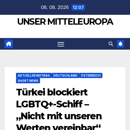
Zum
08. 08. 2026
12:07
Inhalt
UNSER MITTELEUROPA
springen
AKTUELLER BEITRAG
DEUTSCHLAND
ÖSTERREICH
SHORT NEWS
Türkei blockiert
LGBTQ+-Schiff –
„Nicht mit unseren
Werten vereinbar“