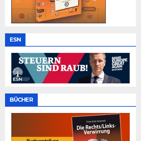
ESN
BÜCHER