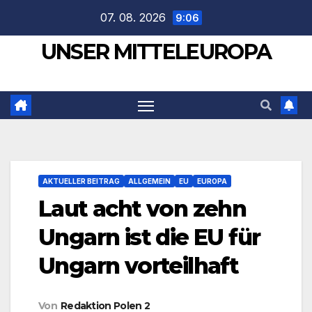
Zum
07. 08. 2026
9:06
Inhalt
UNSER MITTELEUROPA
springen
AKTUELLER BEITRAG
ALLGEMEIN
EU
EUROPA
Laut acht von zehn
Ungarn ist die EU für
Ungarn vorteilhaft
Von
Redaktion Polen 2