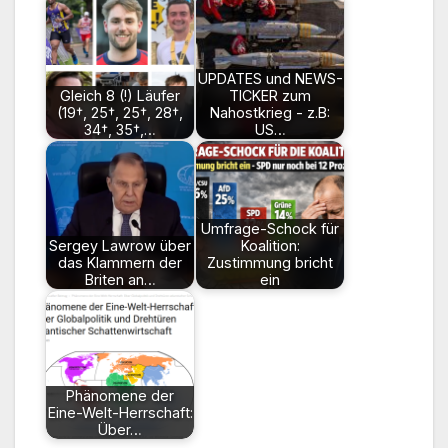
UPDATES und NEWS-
Gleich 8 (!) Läufer
TICKER zum
(19†, 25†, 25†, 28†,
Nahostkrieg - z.B:
34†, 35†,…
US…
Umfrage-Schock für
Sergey Lawrow über
Koalition:
das Klammern der
Zustimmung bricht
Briten an…
ein
Phänomene der
Eine-Welt-Herrschaft:
Über…