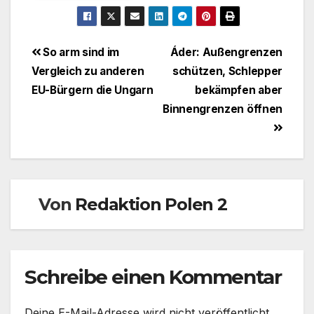
Beitragsnavigation
So arm sind im
Áder: Außengrenzen
Vergleich zu anderen
schützen, Schlepper
EU-Bürgern die Ungarn
bekämpfen aber
Binnengrenzen öffnen
Von
Redaktion Polen 2
Schreibe einen Kommentar
Deine E-Mail-Adresse wird nicht veröffentlicht.