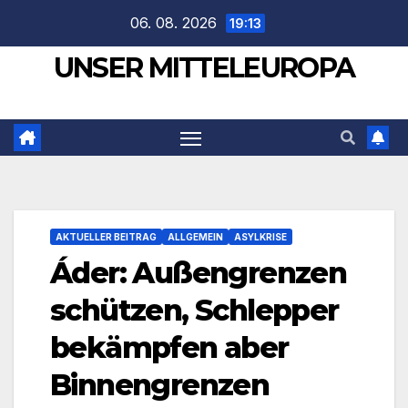
Zum
06. 08. 2026
19:13
Inhalt
UNSER MITTELEUROPA
springen
AKTUELLER BEITRAG
ALLGEMEIN
ASYLKRISE
Áder: Außengrenzen
schützen, Schlepper
bekämpfen aber
Binnengrenzen