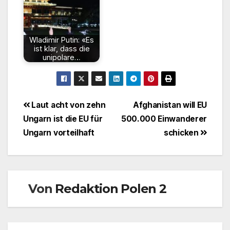
Wladimir Putin: «Es
ist klar, dass die
unipolare…
Beitragsnavigation
Laut acht von zehn
Afghanistan will EU
Ungarn ist die EU für
500.000 Einwanderer
Ungarn vorteilhaft
schicken
Von
Redaktion Polen 2