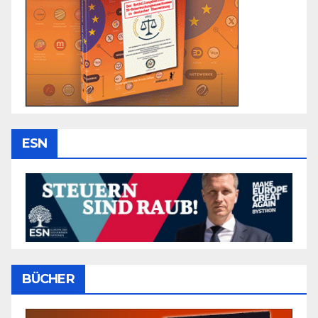
ESN
BÜCHER