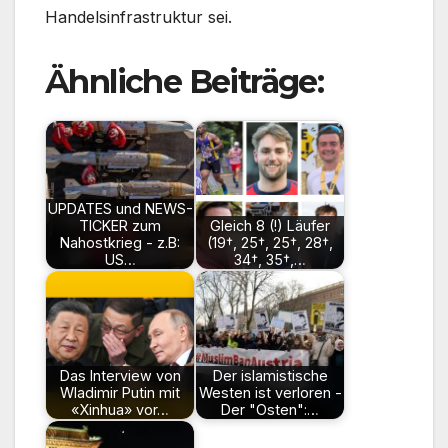
Handelsinfrastruktur sei.
Ähnliche Beiträge:
UPDATES und NEWS-
TICKER zum
Gleich 8 (!) Läufer
Nahostkrieg - z.B:
(19†, 25†, 25†, 28†,
US…
34†, 35†,…
Das Interview von
Der islamistische
Wladimir Putin mit
Westen ist verloren -
«Xinhua» vor…
Der "Osten":…