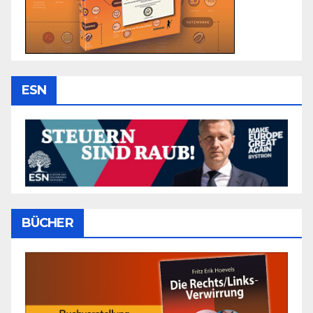
ESN
BÜCHER