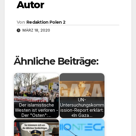
Autor
Von
Redaktion Polen 2
MÄRZ 18, 2020
Ähnliche Beiträge:
UN-
Der islamistische
Untersuchungskomm
Westen ist verloren -
ission-Report erklärt:
Der "Osten":…
«In Gaza…