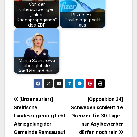
Von der
unterschwelligen
„linken
Pfizers Ex-
Kriegspropaganda“
Toxikologe packt
des ZDF
aus
Marija Sacharowa
über globale
Konflikte und die…
Beitragsnavigation
[Unzensuriert]
[Opposition 24]
Steirische
Schweden schließt die
Landesregierung hebt
Grenzen für 30 Tage –
Abriegelung der
nur Asylbewerber
Gemeinde Ramsau auf
dürfen noch rein