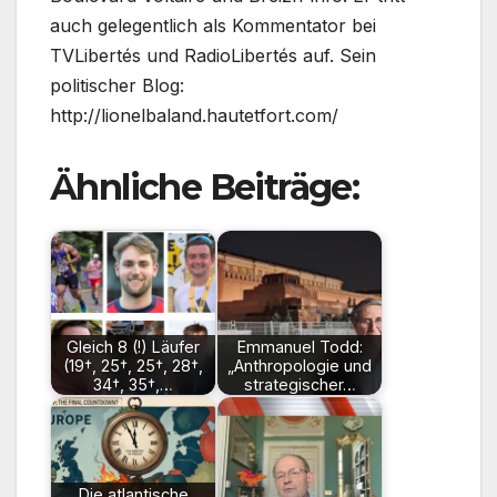
auch gelegentlich als Kommentator bei
TVLibertés und RadioLibertés auf. Sein
politischer Blog:
http://lionelbaland.hautetfort.com/
Ähnliche Beiträge:
Gleich 8 (!) Läufer
Emmanuel Todd:
(19†, 25†, 25†, 28†,
„Anthropologie und
34†, 35†,…
strategischer…
Die atlantische