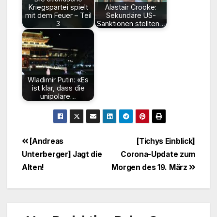
Kriegspartei spielt
Alastair Crooke:
mit dem Feuer – Teil
Sekundäre US-
3
Sanktionen stellten…
Wladimir Putin: «Es
ist klar, dass die
unipolare…
Beitragsnavigation
[Andreas
[Tichys Einblick]
Unterberger] Jagt die
Corona-Update zum
Alten!
Morgen des 19. März