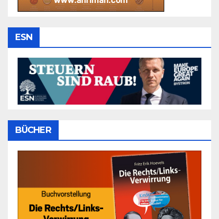
ESN
BÜCHER