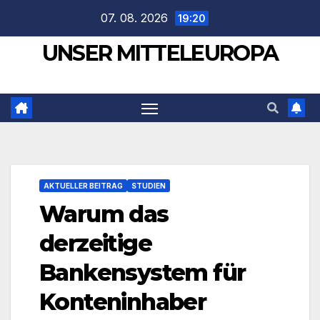
Zum
07. 08. 2026
19:20
Inhalt
UNSER MITTELEUROPA
springen
AKTUELLER BEITRAG
STUDIEN
Warum das
derzeitige
Bankensystem für
Konteninhaber