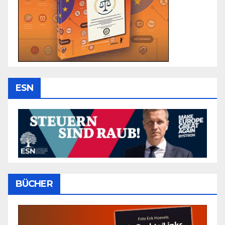
ESN
BÜCHER