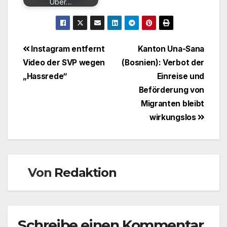
Über…
Beitragsnavigation
Instagram entfernt
Kanton Una-Sana
Video der SVP wegen
(Bosnien): Verbot der
„Hassrede“
Einreise und
Beförderung von
Migranten bleibt
wirkungslos
Von
Redaktion
Schreibe einen Kommentar