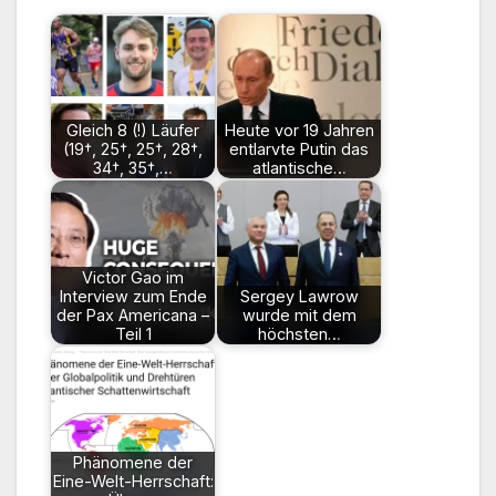
Gleich 8 (!) Läufer
Heute vor 19 Jahren
(19†, 25†, 25†, 28†,
entlarvte Putin das
34†, 35†,…
atlantische…
Victor Gao im
Interview zum Ende
Sergey Lawrow
der Pax Americana –
wurde mit dem
Teil 1
höchsten…
Phänomene der
Eine-Welt-Herrschaft: