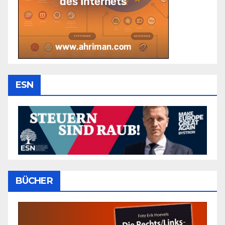
ESN
BÜCHER