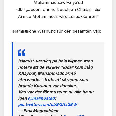
Muḥammad sawf-a ya’ūd
(dt.:) „Juden, erinnert euch an Chaibar: die
Armee Mohammeds wird zurückkehren“
Islamistische Warnung für den gesamten Clip:
Islamist-varning på hela klippet, men
notera att de skriker ”judar kom ihåg
Khaybar, Mohammads armé
återvänder” trots att skräpen som
brände Koranen var danskar.
Vad var det för museum ni ville ha nu
igen
@malmostad
?
pic.twitter.com/ubSi3Az2BW
— Emil Moghaddam