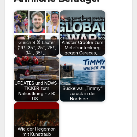
Gleich 8 (!) Läufer
Alastair Crooke zum
(19†, 25†, 25†, 28†,
Mehrfrontenkrieg
34†, 35†,…
gegen Caracas,…
UPDATES und NEWS-
TICKER zum
Buckelwal „Timmy“
Nahostkrieg - z.B:
zurück in der
US…
Nordsee –…
Wie der Hegemon
mit Kunstraub