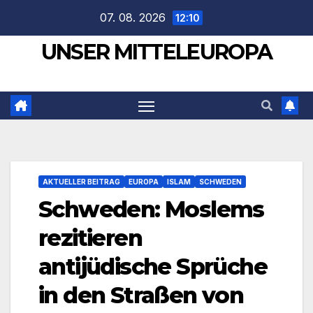
Zum
07. 08. 2026
12:10
Inhalt
UNSER MITTELEUROPA
springen
AKTUELLER BEITRAG
EUROPA
ISLAM
SCHWEDEN
Schweden: Moslems
rezitieren
antijüdische Sprüche
in den Straßen von