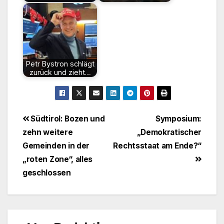
Petr Bystron schlägt
zurück und zieht…
Beitragsnavigation
Südtirol: Bozen und
Symposium:
zehn weitere
„Demokratischer
Gemeinden in der
Rechtsstaat am Ende?“
„roten Zone“, alles
geschlossen