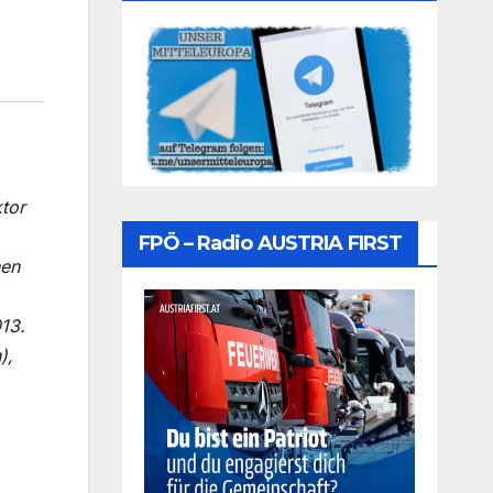
tor
FPÖ – Radio AUSTRIA FIRST
nen
13.
),