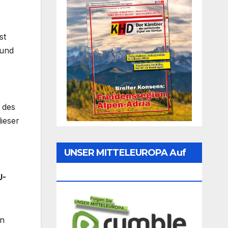
st
 und
 des
dieser
UNSER MITTELEUROPA Auf
Rumble Folgen
U-
en