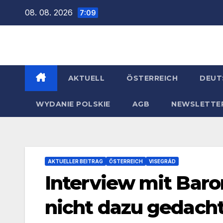
Zum
08. 08. 2026
7:09
Inhalt
springen
AKTUELL
ÖSTERREICH
DEUT
WYDANIE POLSKIE
AGB
NEWSLETTE
AKTUELLER BEITRAG
ÖSTERREICH
VISEGRÁD
Interview mit Baro
nicht dazu gedacht