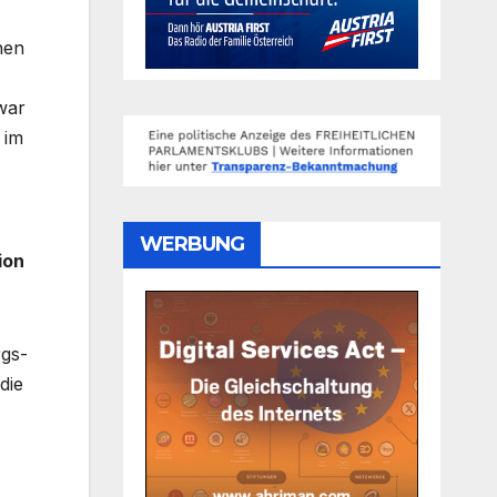
hen
war
 im
WERBUNG
ion
rgs-
die