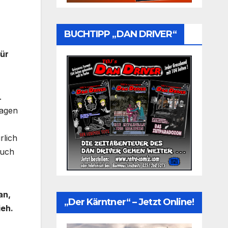
BUCHTIPP „DAN DRIVER“
für
.
ragen
rlich
auch
an,
„Der Kärntner“ – Jetzt Online!
ieh.