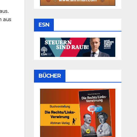
aus.
n aus
ESN
BÜCHER