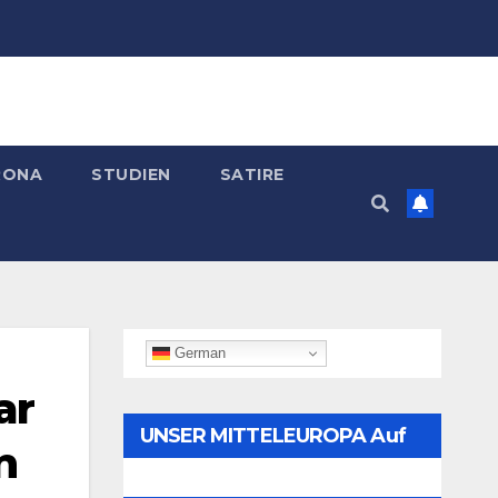
RONA
STUDIEN
SATIRE
German
ar
UNSER MITTELEUROPA Auf
n
Telegram Folgen