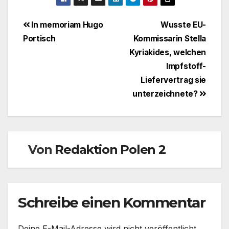
Beitragsnavigation
In memoriam Hugo
Wusste EU-
Portisch
Kommissarin Stella
Kyriakides, welchen
Impfstoff-
Liefervertrag sie
unterzeichnete?
Von
Redaktion Polen 2
Schreibe einen Kommentar
Deine E-Mail-Adresse wird nicht veröffentlicht.