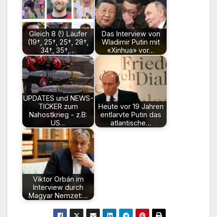
Gleich 8 (!) Läufer
Das Interview von
(19†, 25†, 25†, 28†,
Wladimir Putin mit
34†, 35†,…
«Xinhua» vor…
UPDATES und NEWS-
TICKER zum
Heute vor 19 Jahren
Nahostkrieg - z.B:
entlarvte Putin das
US…
atlantische…
Viktor Orbán im
Interview durch
Magyar Nemzet:…