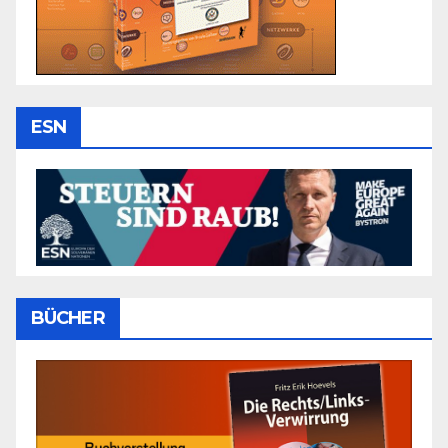
ESN
BÜCHER