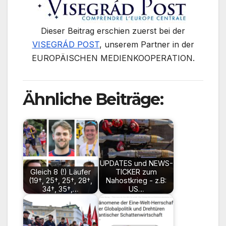
Dieser Beitrag erschien zuerst bei der
VISEGRÁD POST
, unserem Partner in der
EUROPÄISCHEN MEDIENKOOPERATION.
Ähnliche Beiträge:
UPDATES und NEWS-
Gleich 8 (!) Läufer
TICKER zum
(19†, 25†, 25†, 28†,
Nahostkrieg - z.B:
34†, 35†,…
US…