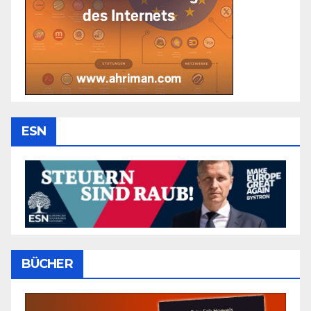
ESN
BÜCHER