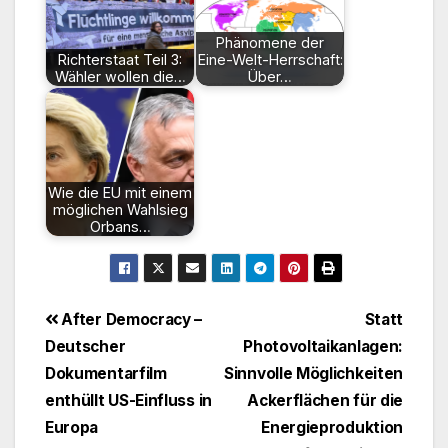
Phänomene der
Richterstaat Teil 3:
Eine-Welt-Herrschaft:
Wähler wollen die…
Über…
Wie die EU mit einem
möglichen Wahlsieg
Orbans…
Beitragsnavigation
After Democracy –
Statt
Deutscher
Photovoltaikanlagen:
Dokumentarfilm
Sinnvolle Möglichkeiten
enthüllt US-Einfluss in
Ackerflächen für die
Europa
Energieproduktion