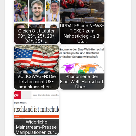
UPDATES und NEWS-
Gleich 8 (!) Läufer
TICKER zum
(19†, 25†, 25†, 28†,
Nahostkrieg - z.B:
34†, 35†,…
US…
VOLKSWAGEN: Die
Phänomene der
letzten nicht US-
Eine-Welt-Herrschaft:
amerikanischen…
Über…
Widerliche
Mainstream-Presse
Manipulationen zur…