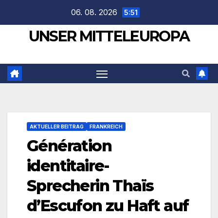
Zum
06. 08. 2026
5:51
Inhalt
UNSER MITTELEUROPA
springen
AKTUELLER BEITRAG
FRANKREICH
Génération
identitaire-
Sprecherin Thaïs
d’Escufon zu Haft auf