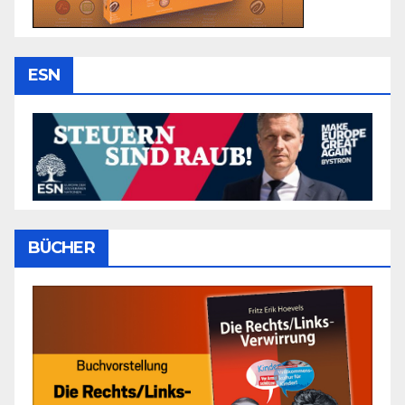
ESN
BÜCHER