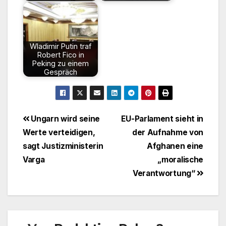
Wladimir Putin traf
Robert Fico in
Peking zu einem
Gespräch
Beitragsnavigation
Ungarn wird seine
EU-Parlament sieht in
Werte verteidigen,
der Aufnahme von
sagt Justizministerin
Afghanen eine
Varga
„moralische
Verantwortung“