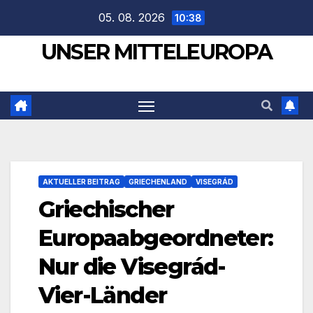
Zum
05. 08. 2026
10:38
Inhalt
UNSER MITTELEUROPA
springen
AKTUELLER BEITRAG
GRIECHENLAND
VISEGRÁD
Griechischer
Europaabgeordneter:
Nur die Visegrád-
Vier-Länder