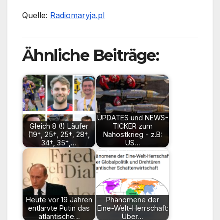
Quelle:
Radiomaryja.pl
Ähnliche Beiträge:
UPDATES und NEWS-
Gleich 8 (!) Läufer
TICKER zum
(19†, 25†, 25†, 28†,
Nahostkrieg - z.B:
34†, 35†,…
US…
Heute vor 19 Jahren
Phänomene der
entlarvte Putin das
Eine-Welt-Herrschaft:
atlantische…
Über…