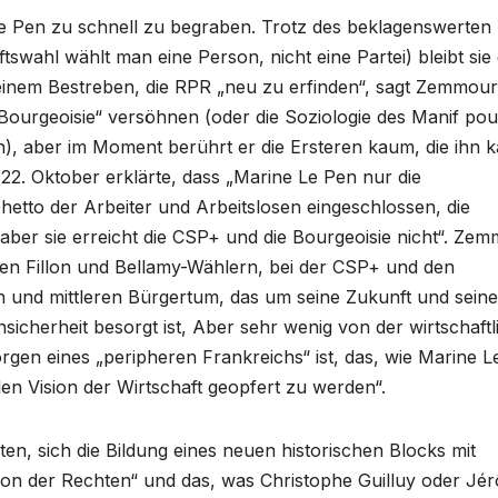
Le Pen zu schnell zu begraben. Trotz des beklagenswerten
swahl wählt man eine Person, nicht eine Partei) bleibt sie 
seinem Bestreben, die RPR „neu zu erfinden“, sagt Zemmour
e Bourgeoisie“ versöhnen (oder die Soziologie des Manif pou
n), aber im Moment berührt er die Ersteren kaum, die ihn 
 22. Oktober erklärte, dass „Marine Le Pen nur die
t Ghetto der Arbeiter und Arbeitslosen eingeschlossen, die
aber sie erreicht die CSP+ und die Bourgeoisie nicht“. Ze
gen Fillon und Bellamy-Wählern, bei der CSP+ und den
nen und mittleren Bürgertum, das um seine Zukunft und seine
Unsicherheit besorgt ist, Aber sehr wenig von der wirtschaft
orgen eines „peripheren Frankreichs“ ist, das, wie Marine 
alen Vision der Wirtschaft geopfert zu werden“.
rten, sich die Bildung eines neuen historischen Blocks mit
on der Rechten“ und das, was Christophe Guilluy oder Jé