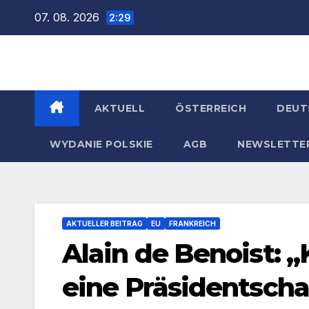
Zum
07. 08. 2026
2:29
Inhalt
springen
AKTUELL
ÖSTERREICH
DEUT
WYDANIE POLSKIE
AGB
NEWSLETTE
AKTUELLER BEITRAG
EU
FRANKREICH
Alain de Benoist: 
eine Präsidentscha