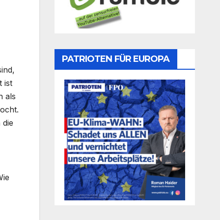
PATRIOTEN FÜR EUROPA
ind,
 ist
h als
ocht.
 die
Wie