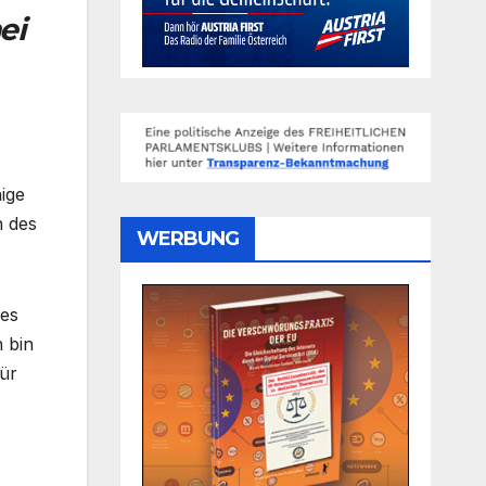
ei
ige
n des
WERBUNG
ses
 bin
für