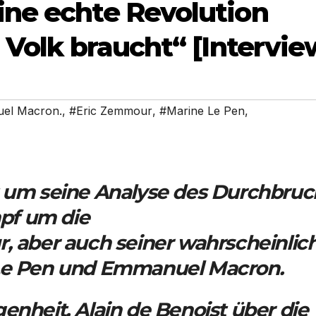
ine echte Revolution
 Volk braucht“ [Intervie
el Macron.
,
#Eric Zemmour
,
#Marine Le Pen
,
t um seine Analyse des Durchbruc
pf um die
r, aber auch seiner wahrscheinlic
 Le Pen und Emmanuel Macron.
genheit,
Alain de Benoist
über die