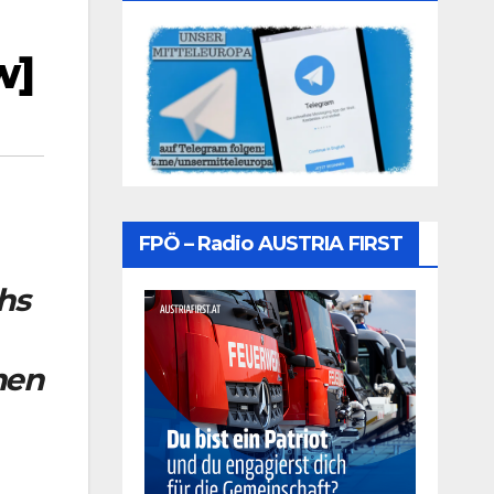
w]
FPÖ – Radio AUSTRIA FIRST
hs
hen