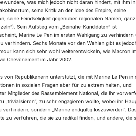
ewundere, was mich jedoch nicht daran hindert, mit ihm in
kobinertum, seine Kritik an der Idee des Empire, seine
on, seine Feindseligkeit gegenüber regionalen Namen, ganz
zeln“). Sein Aufstieg vom „Beinahe-Kandidaten“ ist
 scheint, Marine Le Pen im ersten Wahlgang zu verhindern
u verhindern. Sechs Monate vor den Wahlen gibt es jedoc
our kann sich sehr wohl weiterentwickeln, wie Macron i
wie Chevènement im Jahr 2002.
von Republikanern unterstützt, die mit Marine Le Pen in 
ionen in sozialen Fragen aber für zu extrem halten, und
ter Mitglieder des Rassemblement National, die ihr vorwerf
zu „trivialisieren“, zu sehr engagieren wollte, wobei ihr Haup
u verhindern, sondern „Marine endgültig loszuwerden“. Da
ute zu verführen, die sie zu radikal finden, und andere, die s