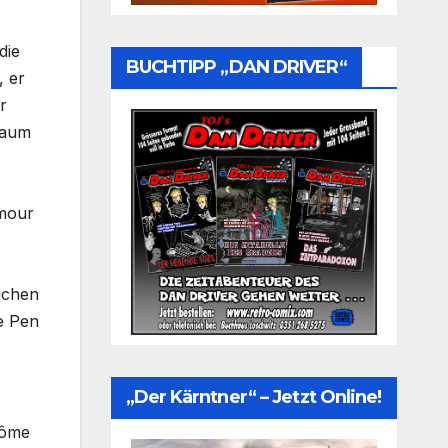
die
BUCHTIPP „DAN DRIVER“
, er
r
kaum
mmour
lichen
Le Pen
„Der Kärntner“ – Jetzt Online!
rôme