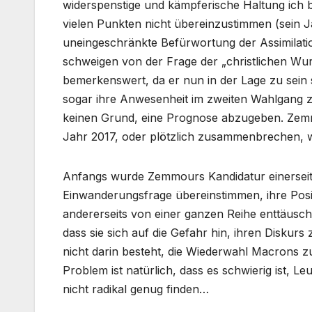
widerspenstige und kämpferische Haltung ich b
vielen Punkten nicht übereinzustimmen (sein Ja
uneingeschränkte Befürwortung der Assimilati
schweigen von der Frage der „christlichen Wur
bemerkenswert, da er nun in der Lage zu sein
sogar ihre Anwesenheit im zweiten Wahlgang z
keinen Grund, eine Prognose abzugeben. Zemm
Jahr 2017, oder plötzlich zusammenbrechen, 
Anfangs wurde Zemmours Kandidatur einerseits 
Einwanderungsfrage übereinstimmen, ihre Posit
andererseits von einer ganzen Reihe enttäusch
dass sie sich auf die Gefahr hin, ihren Diskurs 
nicht darin besteht, die Wiederwahl Macrons z
Problem ist natürlich, dass es schwierig ist, Le
nicht radikal genug finden…