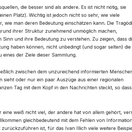
quellen, die besser sind als andere. Es ist nicht nötig, sie
inen Platz). Wichtig ist jedoch nicht so sehr, wie viele
r, wie man deren Bedeutung einschätzen kann. Die Tragöd
ufgrund ihrer Struktur zunehmend unmöglich machen,
 Sinn und ihre Bedeutung zu verstehen. Zu zeigen, dass d
utung haben können, nicht unbedingt (und sogar selten) die 
u eines der Ziele dieser Sammlung.
ießlich zwischen dem unzureichend informierten Mensche
n sieht oder nur ein paar Auszüge aus einer regionalen
ganzen Tag mit dem Kopf in den Nachrichten steckt, so dass
eine weiß nicht viel, der andere hat von allem gehört, ver
vollkommen gleichbedeutend mit dem Fehlen von Information
rückzuführen ist, für das Ivan Illich viele weitere Beispi