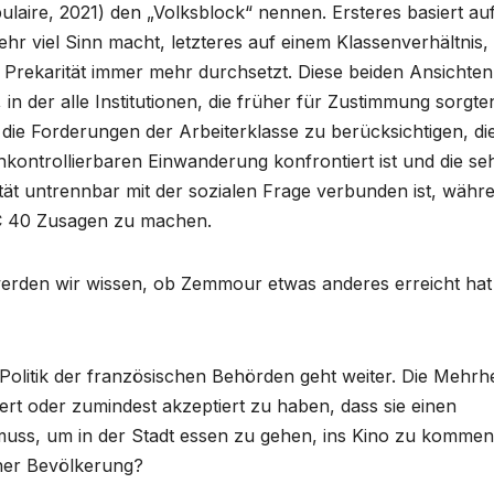
ulaire, 2021) den „Volksblock“ nennen. Ersteres basiert au
ehr viel Sinn macht, letzteres auf einem Klassenverhältnis,
Prekarität immer mehr durchsetzt. Diese beiden Ansichten
in der alle Institutionen, die früher für Zustimmung sorgten
, die Forderungen der Arbeiterklasse zu berücksichtigen, di
nkontrollierbaren Einwanderung konfrontiert ist und die se
ität untrennbar mit der sozialen Frage verbunden ist, währ
AC 40 Zusagen zu machen.
erden wir wissen, ob Zemmour etwas anderes erreicht hat 
) Politik der französischen Behörden geht weiter. Die Mehrhe
ert oder zumindest akzeptiert zu haben, dass sie einen
uss, um in der Stadt essen zu gehen, ins Kino zu kommen
ner Bevölkerung?