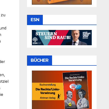
 zu
ESN
 und
h
m
BÜCHER
der
en,
tziel
s
ie