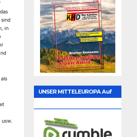
f
 das
 sind
, in
e
hr
end
als
UNSER MITTELEUROPA Auf
Rumble Folgen
it
 usw.