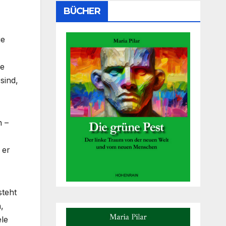
BÜCHER
ie
ie
sind,
n –
 er
steht
,
ele