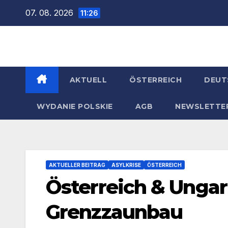
Zum
07. 08. 2026
11:26
Inhalt
springen
AKTUELL
ÖSTERREICH
DEUT
WYDANIE POLSKIE
AGB
NEWSLETTE
AKTUELLER BEITRAG
ASYLKRISE
ÖSTERREICH
Österreich & Unga
Grenzzaunbau