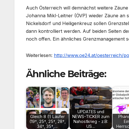
Auch Österreich will demnächst weitere Zäune e
Johanna Mikl-Leitner (ÖVP) wieder Zäune an 
Nickelsdorf und Heiligenkreuz sollen Grenzstel
dann kontrolliert werden. Auf beiden Seiten der
noch offen. Ein ähnliches Grenzmanagement so
Weiterlesen:
http://www.oe24.at/oesterreich/
Ähnliche Beiträge:
UPDATES und
Gleich 8 (!) Läufer
NEWS-TICKER zum
Phän
(19†, 25†, 25†, 28†,
Nahostkrieg - z.B:
Ei
34†, 35†,…
US…
Herrsc