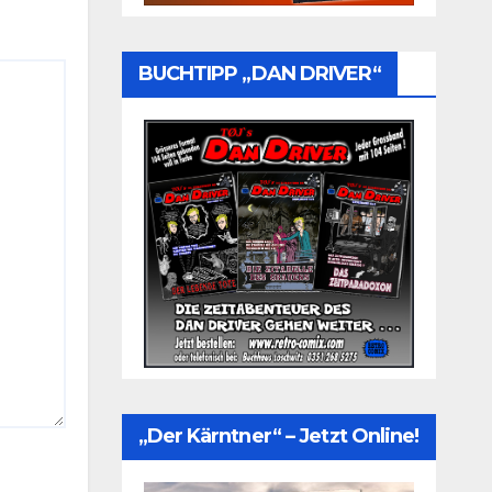
BUCHTIPP „DAN DRIVER“
„Der Kärntner“ – Jetzt Online!