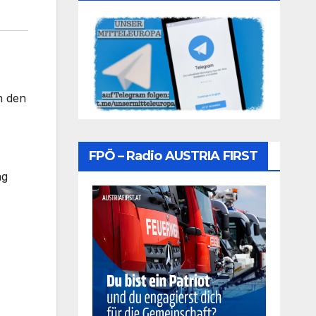
n den
FPÖ – Radio AUSTRIA FIRST
ng