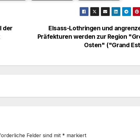
l der
Elsass-Lothringen und angrenz
k
Präfekturen werden zur Region "Gr
Osten" ("Grand Es
forderliche Felder sind mit
*
markiert