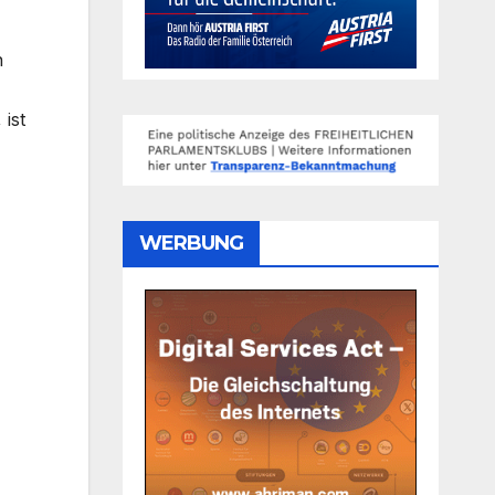
n
 ist
WERBUNG