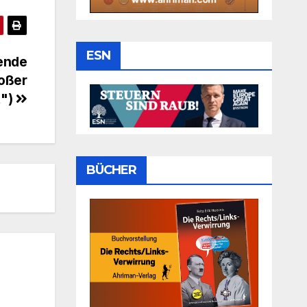
ESN
ende
oßer
t")
BÜCHER