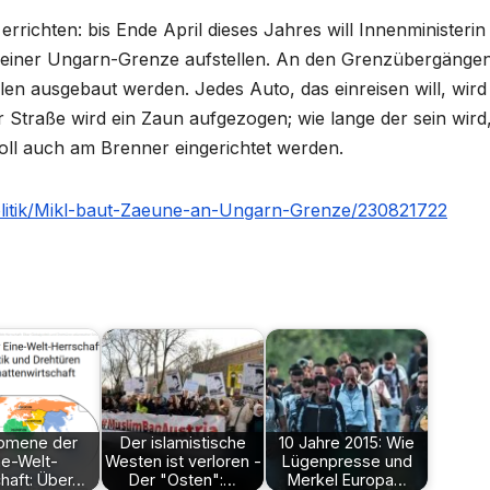
rrichten: bis Ende April dieses Jahres will Innenministerin
seiner Ungarn-Grenze aufstellen. An den Grenzübergänge
len ausgebaut werden. Jedes Auto, das einreisen will, wird
 Straße wird ein Zaun aufgezogen; wie lange der sein wird,
ll auch am Brenner eingerichtet werden.
politik/Mikl-baut-Zaeune-an-Ungarn-Grenze/230821722
omene der
Der islamistische
10 Jahre 2015: Wie
ne-Welt-
Westen ist verloren -
Lügenpresse und
haft: Über…
Der "Osten":…
Merkel Europa…