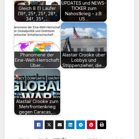
UPDATES und NEWS-
Gleich 8 (!) Läufer
TICKER zum
(19†, 25†, 25†, 28†,
Nahostkrieg - z.B:
34†, 35†,…
US…
Phänomene der
Alastair Crooke über
Eine-Welt-Herrschaft:
Lobbys und
Über…
Strippenzieher, die…
Alastair Crooke zum
Mehrfrontenkrieg
gegen Caracas,…