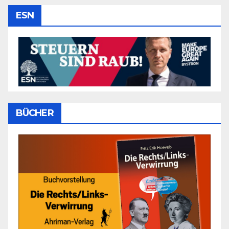
ESN
BÜCHER