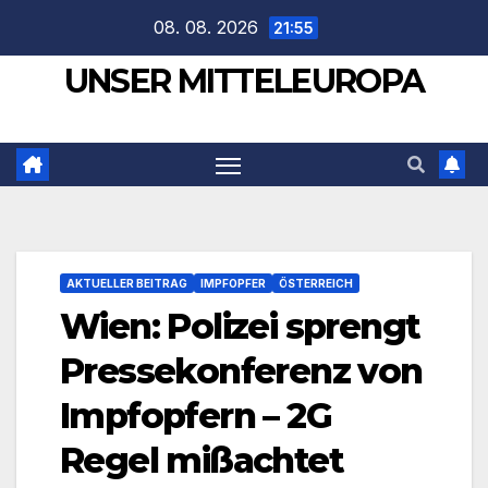
Zum
08. 08. 2026
21:55
Inhalt
UNSER MITTELEUROPA
springen
AKTUELLER BEITRAG
IMPFOPFER
ÖSTERREICH
Wien: Polizei sprengt
Pressekonferenz von
Impfopfern – 2G
Regel mißachtet