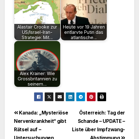
Alastair Crooke zur
Heute vor 19 Jahren
US/Israel-Iran-
entlarvte Putin das
Strategie: Mit…
atlantische…
Alex Krainer: Wie
Grossbritannien zu
seinem…
Beitragsnavigation
Kanada: „Mysteriöse
Österreich: Tag der
Nervenkrankheit“ gibt
Schande – UPDATE –
Rätsel auf –
Liste über Impfzwang-
Untersuchungen
Abstimmung