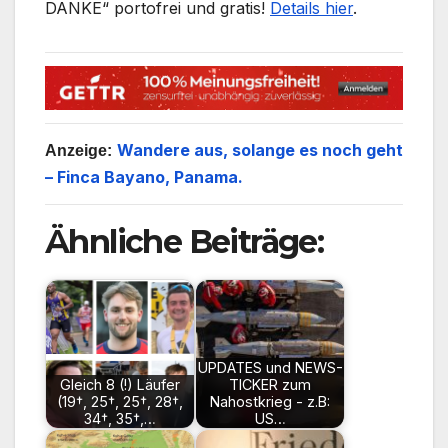
DANKE“ portofrei und gratis!
Details hier
.
Wandere aus, solange es noch geht
Anzeige:
– Finca Bayano, Panama.
Ähnliche Beiträge:
UPDATES und NEWS-
Gleich 8 (!) Läufer
TICKER zum
(19†, 25†, 25†, 28†,
Nahostkrieg - z.B:
34†, 35†,…
US…