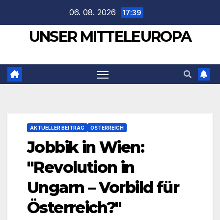
Zum
06. 08. 2026
17:39
Inhalt
UNSER MITTELEUROPA
springen
AKTUELLER BEITRAG
ÖSTERREICH
Jobbik in Wien:
"Revolution in
Ungarn – Vorbild für
Österreich?"