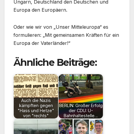
Ungarn, Deutschland den Deutschen und
Europa den Europäern.
Oder wie wir von „Unser Mitteleuropa“ es
formulieren: „Mit gemeinsamen Kräften für ein
Europa der Vaterländer!“
Ähnliche Beiträge:
Auch die Nazis
kämpften gegen
BERLIN: Großer Erfolg
"Hass und Hetze"
der CDU: U-
von "rechts"
Bahnhaltestelle…