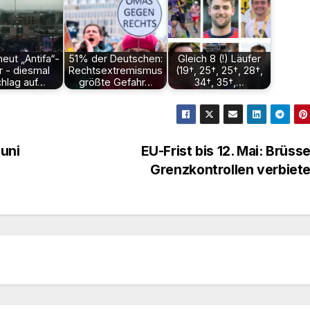
neut „Antifa“-
51% der Deutschen:
Gleich 8 (!) Läufer
r - diesmal
Rechtsextremismus
(19†, 25†, 25†, 28†,
hlag auf…
größte Gefahr…
34†, 35†,…
Juni
EU-Frist bis 12. Mai: Brüssel
Grenzkontrollen verbiet