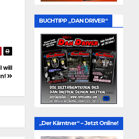
BUCHTIPP „DAN DRIVER“
 will
en!
„Der Kärntner“ – Jetzt Online!