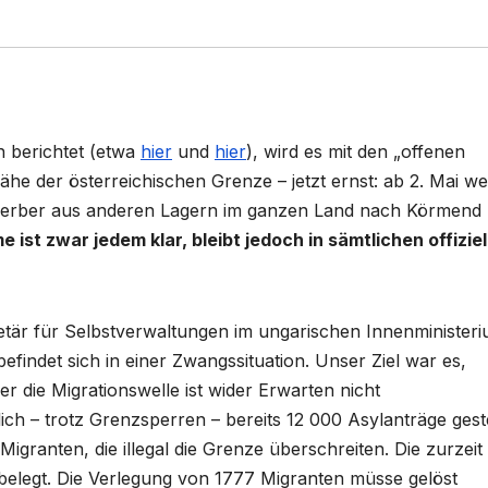
h berichtet (etwa
hier
und
hier
), wird es mit den „offenen
ähe der österreichischen Grenze – jetzt ernst: ab 2. Mai w
sylwerber aus anderen Lagern im ganzen Land nach Körmend
ist zwar jedem klar, bleibt jedoch in sämtlichen offiziel
retär für Selbstverwaltungen im ungarischen Innenministeri
efindet sich in einer Zwangssituation. Unser Ziel war es,
r die Migrationswelle ist wider Erwarten nicht
ch – trotz Grenzsperren – bereits 12 000 Asylanträge geste
 Migranten, die illegal die Grenze überschreiten. Die zurzeit
belegt. Die Verlegung von 1777 Migranten müsse gelöst