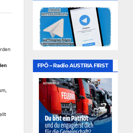
erden
FPÖ – Radio AUSTRIA FIRST
len
um,
llt