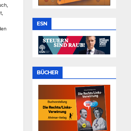
uch,
t,
ESN
den
BÜCHER