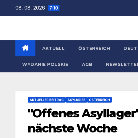
Zum
08. 08. 2026
7:10
Inhalt
springen
AKTUELL
ÖSTERREICH
DEUT
WYDANIE POLSKIE
AGB
NEWSLETTE
AKTUELLER BEITRAG
ASYLKRISE
ÖSTERREICH
"Offenes Asyllager
nächste Woche