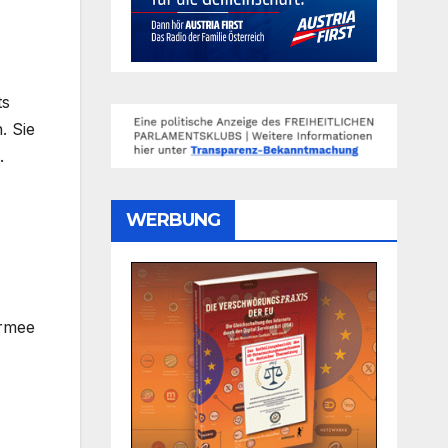
ts
. Sie
.
WERBUNG
Armee