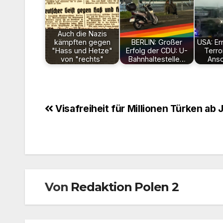
Auch die Nazis
kämpften gegen
BERLIN: Großer
USA: Er
"Hass und Hetze"
Erfolg der CDU: U-
Terro
von "rechts"
Bahnhaltestelle…
Ansc
Beitragsnavigation
Visafreiheit für Millionen Türken ab 
Von
Redaktion Polen 2