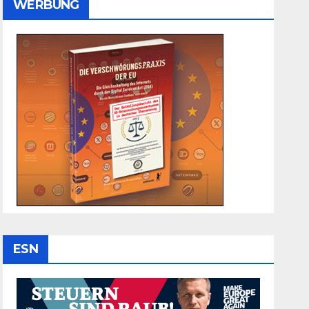
WERBUNG
ESN