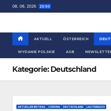
Zum
08. 08. 2026
20:50
Inhalt
springen
AKTUELL
ÖSTERREICH
DEUT
WYDANIE POLSKIE
AGB
NEWSLETTE
Kategorie:
Deutschland
AKTUELLER BEITRAG
CORONA
DEUTSCHLAND
LAUTERBACH