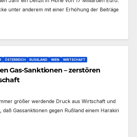
Jahr ein Defizit in Höhe von 17 Milliarden Euro.
cke unter anderem mit einer Erhöhung der Beiträge
R
ÖSTERREICH
RUSSLAND
WIEN
WIRTSCHAFT
en Gas-Sanktionen – zerstören
schaft
mer größer werdende Druck aus Wirtschaft und
is, daß Gassanktionen gegen Rußland einem Harakiri