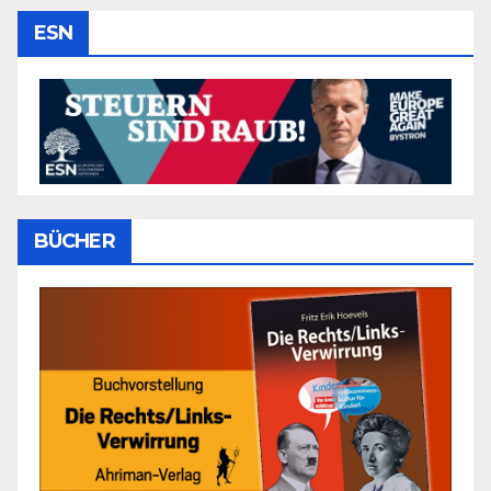
ESN
BÜCHER