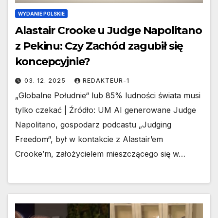
WYDANIE POLSKIE
Alastair Crooke u Judge Napolitano
z Pekinu: Czy Zachód zagubił się
koncepcyjnie?
03. 12. 2025
REDAKTEUR-1
„Globalne Południe“ lub 85% ludności świata musi
tylko czekać | Źródło: UM AI generowane Judge
Napolitano, gospodarz podcastu „Judging
Freedom“, był w kontakcie z Alastair’em
Crooke’m, założycielem mieszczącego się w…