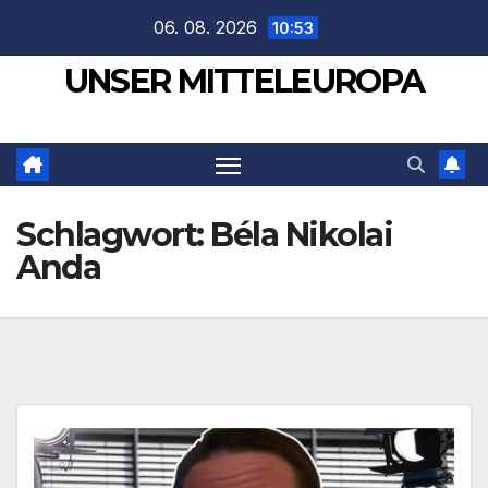
Zum
06. 08. 2026
10:53
Inhalt
UNSER MITTELEUROPA
springen
Schlagwort:
Béla Nikolai
Anda