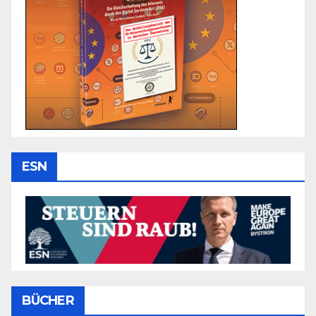
ESN
BÜCHER