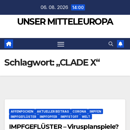
Zum
06. 08. 2026
14:00
Inhalt
UNSER MITTELEUROPA
springen
Schlagwort:
„CLADE X“
AFFENPOCKEN
AKTUELLER BEITRAG
CORONA
IMPFEN
IMPFGEFLÜSTER
IMPFOPFER
IMPFSTOFF
WELT
IMPFGEFLÜSTER – Virusplanspiele?