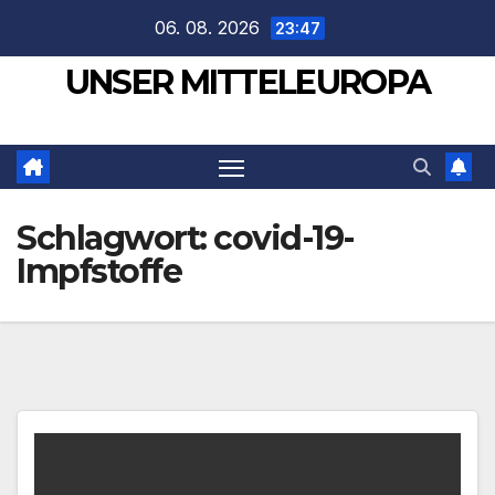
Zum
06. 08. 2026
23:47
Inhalt
UNSER MITTELEUROPA
springen
Schlagwort:
covid-19-
Impfstoffe