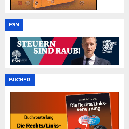
ESN
BÜCHER