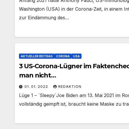
Anfang 2021 hatte Anthony Fauci, US-Immunolog
Washington (USA) in der Corona-Zeit, in einem In
zur Eindämmung des…
AKTUELLER BEITRAG
CORONA
USA
3 US-Corona-Lügner im Faktencheck
man nicht…
01. 01. 2022
REDAKTION
Lüge 1 – `Sleepy`Joe Biden am 13. Mai 2021 im R
vollständig geimpft ist, braucht keine Maske zu