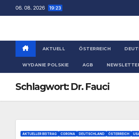
Zum
06. 08. 2026
19:23
Inhalt
springen
AKTUELL
ÖSTERREICH
DEUT
WYDANIE POLSKIE
AGB
NEWSLETTE
Schlagwort:
Dr. Fauci
AKTUELLER BEITRAG
CORONA
DEUTSCHLAND
ÖSTERREICH
US