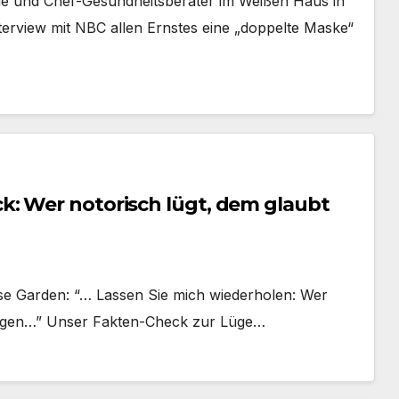
e und Chef-Gesundheitsberater im Weißen Haus in
terview mit NBC allen Ernstes eine „doppelte Maske“
: Wer notorisch lügt, dem glaubt
ose Garden: “… Lassen Sie mich wiederholen: Wer
 tragen…” Unser Fakten-Check zur Lüge…