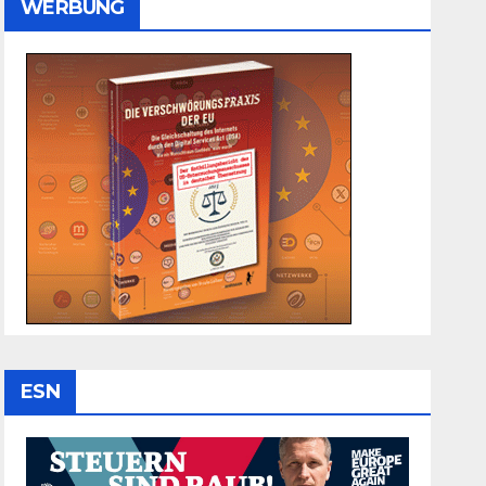
WERBUNG
ESN