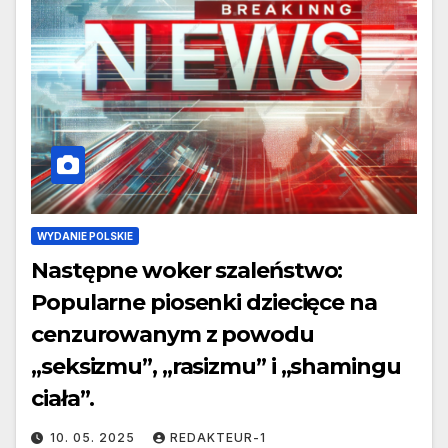
WYDANIE POLSKIE
Następne woker szaleństwo:
Popularne piosenki dziecięce na
cenzurowanym z powodu
„seksizmu”, „rasizmu” i „shamingu
ciała”.
10. 05. 2025
REDAKTEUR-1