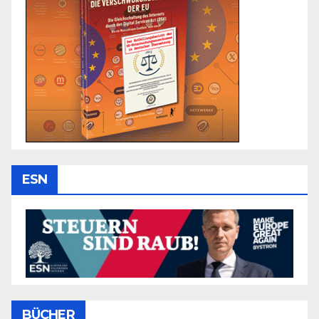
ESN
BÜCHER