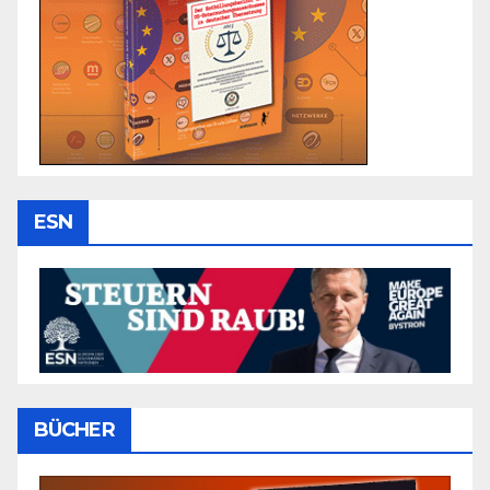
ESN
BÜCHER