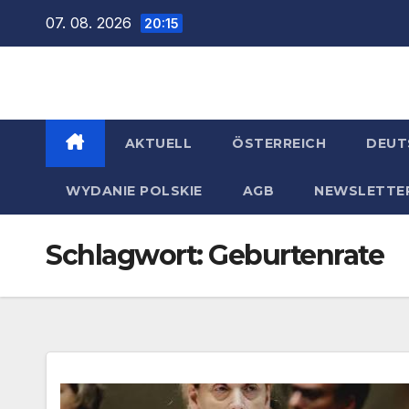
Zum
07. 08. 2026
20:15
Inhalt
springen
AKTUELL
ÖSTERREICH
DEUT
WYDANIE POLSKIE
AGB
NEWSLETTE
Schlagwort:
Geburtenrate