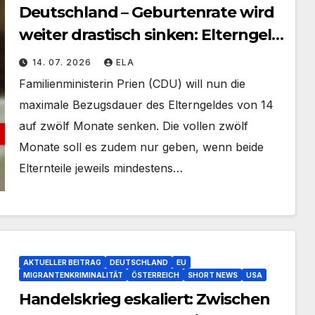
Deutschland – Geburtenrate wird
weiter drastisch sinken: Elterngeld
auf 12 Monate gekürzt
14. 07. 2026
ELA
Familienministerin Prien (CDU) will nun die
maximale Bezugsdauer des Elterngeldes von 14
auf zwölf Monate senken. Die vollen zwölf
Monate soll es zudem nur geben, wenn beide
Elternteile jeweils mindestens…
AKTUELLER BEITRAG
DEUTSCHLAND
EU
MIGRANTENKRIMINALITÄT
ÖSTERREICH
SHORT NEWS
USA
Handelskrieg eskaliert: Zwischen