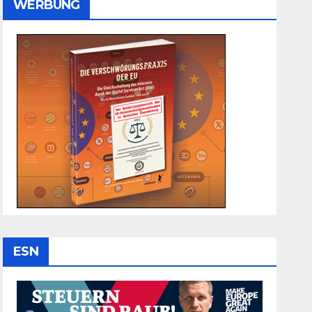
WERBUNG
ESN