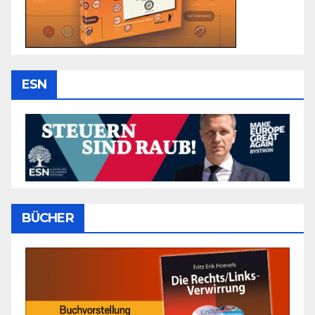
ESN
BÜCHER