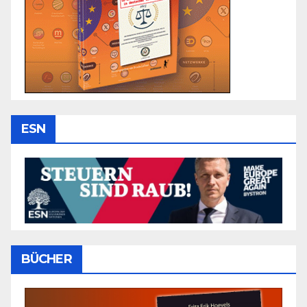
ESN
BÜCHER