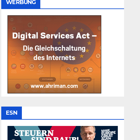
WERBUNG
ESN