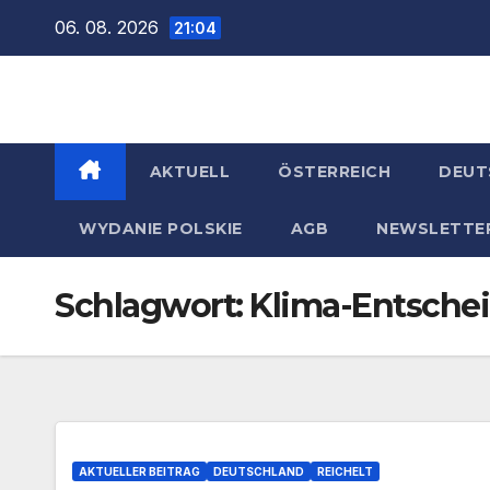
Zum
06. 08. 2026
21:04
Inhalt
springen
AKTUELL
ÖSTERREICH
DEUT
WYDANIE POLSKIE
AGB
NEWSLETTE
Schlagwort:
Klima-Entsche
AKTUELLER BEITRAG
DEUTSCHLAND
REICHELT