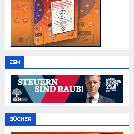
ESN
BÜCHER