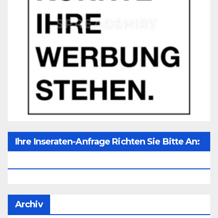
Ihre Inseraten-Anfrage Richten Sie Bitte An:
Office@unser-Mitteleuropa.net
Archiv