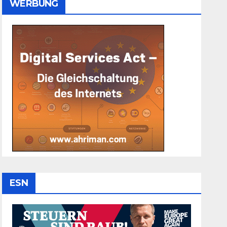
WERBUNG
ESN