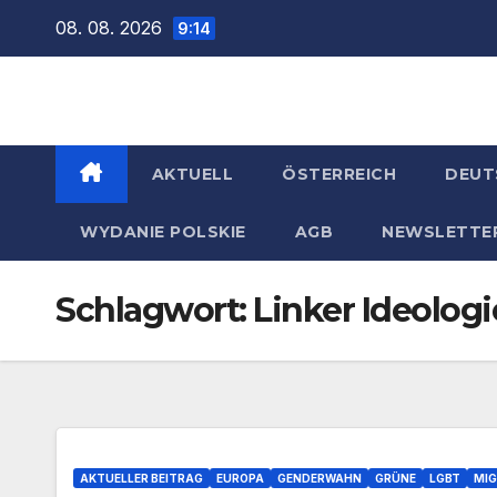
Zum
08. 08. 2026
9:14
Inhalt
springen
AKTUELL
ÖSTERREICH
DEUT
WYDANIE POLSKIE
AGB
NEWSLETTE
Schlagwort:
Linker Ideologi
AKTUELLER BEITRAG
EUROPA
GENDERWAHN
GRÜNE
LGBT
MIG