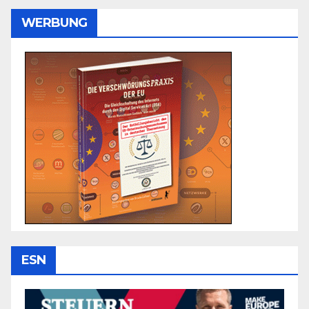
WERBUNG
ESN