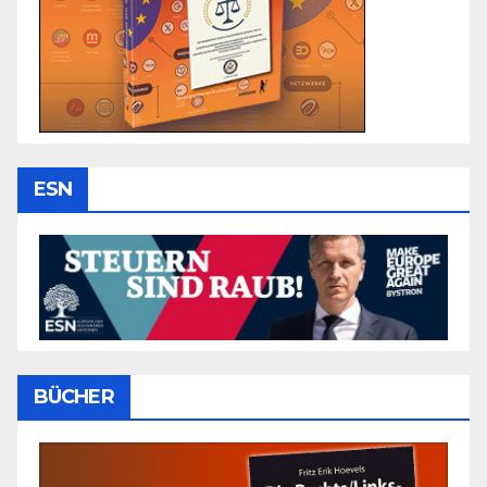
ESN
BÜCHER